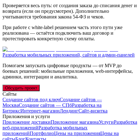
Проверяется весь путь: от создания заказа до списания денег и
возврата (если он предусмотрен). Дополнительно
учитываются требования закона 54-ФЗ и чеков.
При работе с white-label решением часть этого пути уже
реализована — остаётся подключить ваш договор и
протестировать конкретную схему оплаты.
Разработка мобильных приложений, сайтов и админ-панелей
Помогаем запускать цифровые продукты — от MVP до
боевых решений: мобильные приложения, web-интерфейсы,
админки, интеграции и аналитика.
Обсудить проект
Сайты
Создание сайтов под ключ
Создание сайтов —
Москва
Создание сайтов — СПб
Разработка на
Битрикс
Интернет-магазин
Лендинг
Сайт-визитка
Приложения и услуги
Приложение доставки
Приложение магазина
Услуги
Разработка
веб-приложений
Разработка мобильных
приложений
Портфолио
Цены на приложения
Цены на
сайты
Блог
Контакты