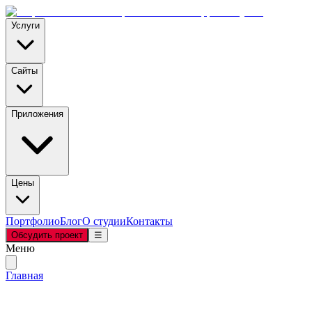
Услуги
Сайты
Приложения
Цены
Портфолио
Блог
О студии
Контакты
Обсудить проект
☰
Меню
Главная